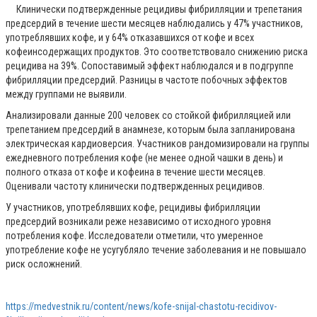
Клинически подтвержденные рецидивы фибрилляции и трепетания
предсердий в течение шести месяцев наблюдались у 47% участников,
употреблявших кофе, и у 64% отказавшихся от кофе и всех
кофеинсодержащих продуктов. Это соответствовало снижению риска
рецидива на 39%. Сопоставимый эффект наблюдался и в подгруппе
фибрилляции предсердий. Разницы в частоте побочных эффектов
между группами не выявили.
Анализировали данные 200 человек со стойкой фибрилляцией или
трепетанием предсердий в анамнезе, которым была запланирована
электрическая кардиоверсия. Участников рандомизировали на группы
ежедневного потребления кофе (не менее одной чашки в день) и
полного отказа от кофе и кофеина в течение шести месяцев.
Оценивали частоту клинически подтвержденных рецидивов.
У участников, употреблявших кофе, рецидивы фибрилляции
предсердий возникали реже независимо от исходного уровня
потребления кофе. Исследователи отметили, что умеренное
употребление кофе не усугубляло течение заболевания и не повышало
риск осложнений.
https://medvestnik.ru/content/news/kofe-snijal-chastotu-recidivov-