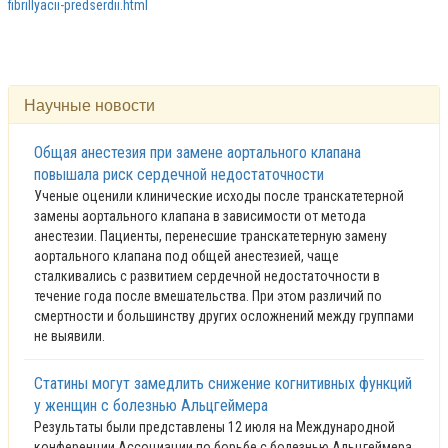
fibrillyacii-predserdii.html
Научные новости
Общая анестезия при замене аортального клапана
повышала риск сердечной недостаточности
Ученые оценили клинические исходы после транскатетерной
замены аортального клапана в зависимости от метода
анестезии. Пациенты, перенесшие транскатетерную замену
аортального клапана под общей анестезией, чаще
сталкивались с развитием сердечной недостаточности в
течение года после вмешательства. При этом различий по
смертности и большинству других осложнений между группами
не выявили.
Статины могут замедлить снижение когнитивных функций
у женщин с болезнью Альцгеймера
Результаты были представлены 12 июля на Международной
конференции Ассоциации по борьбе с болезнью Альцгеймера